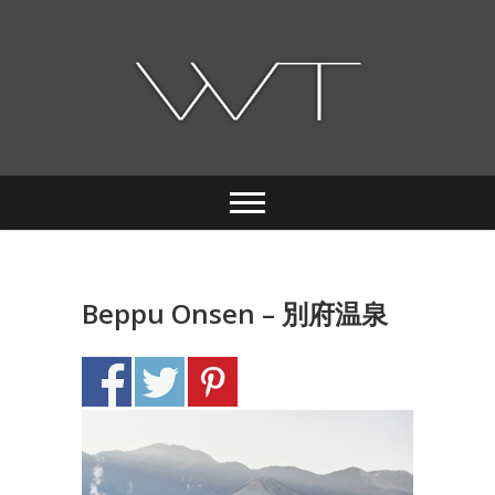
Skip
to
content
Images & sons du Japon par Yannick HERVE
wabi-tabi
Beppu Onsen – 別府温泉