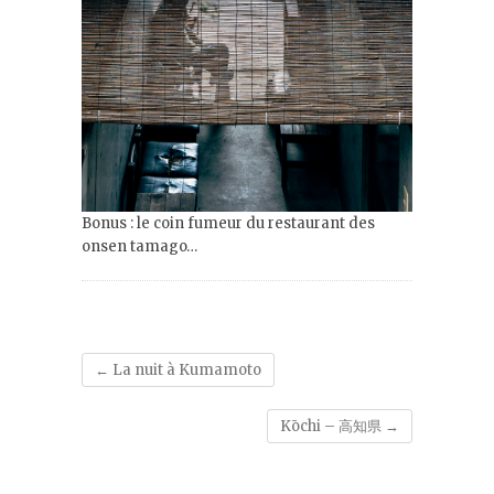
Bonus : le coin fumeur du restaurant des
onsen tamago…
←
La nuit à Kumamoto
Kōchi – 高知県
→